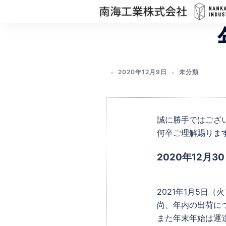
コ
ン
テ
ン
ツ
へ
2020年12月9日
未分類
ス
キ
ッ
誠に勝手ではござ
プ
何卒ご理解賜りま
2020年12月3
2021年1月5日
尚、年内の出荷に
また年末年始は運