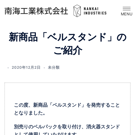
コ
ト
ン
グ
テ
ル
ン
メ
新商品「ベルスタンド」の
ツ
ニ
へ
ュ
ご紹介
ス
ー
キ
ッ
2020年12月2日
未分類
プ
この度、新商品「ベルスタンド」を発売すること
となりました。
別売りのベルパックを取り付け、消火器スタンド
として使用していただけます。