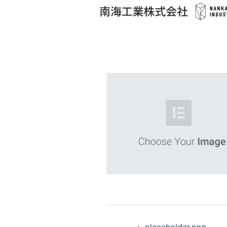
コ
ン
テ
ン
ツ
へ
ス
キ
ッ
プ
投