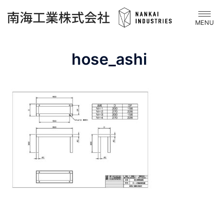
コ
ト
ン
グ
テ
ル
ン
メ
hose_ashi
ツ
ニ
へ
ュ
ス
ー
キ
ッ
プ