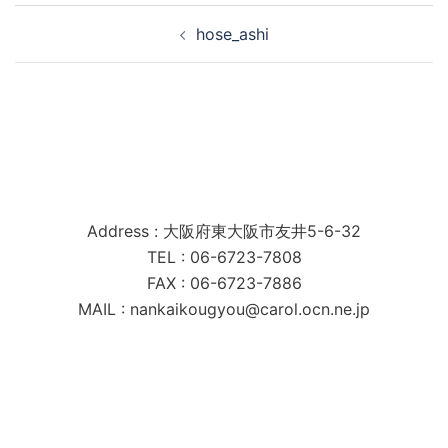
投
hose_ashi
稿
ナ
ビ
ゲ
ー
シ
南海工業株式会社
ョ
Address : 大阪府東大阪市友井5-6-32
ン
TEL : 06-6723-7808
FAX : 06-6723-7886
MAIL : nankaikougyou@carol.ocn.ne.jp