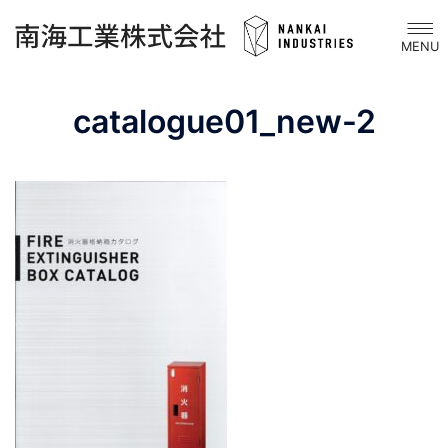
コ
ト
ン
グ
テ
ル
ン
メ
catalogue01_new-2
ツ
ニ
へ
ュ
ス
ー
キ
ッ
プ