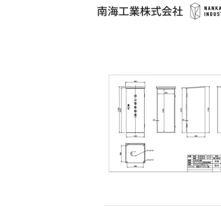
コ
ン
テ
ン
ツ
へ
ス
キ
ッ
プ
投