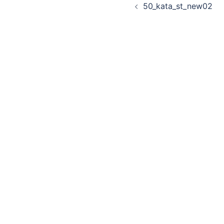
50_kata_st_new02
稿
ナ
ビ
ゲ
ー
シ
ョ
ン