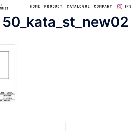
HOME
PRODUCT
CATALOGUE
COMPANY
IN
50_kata_st_new02