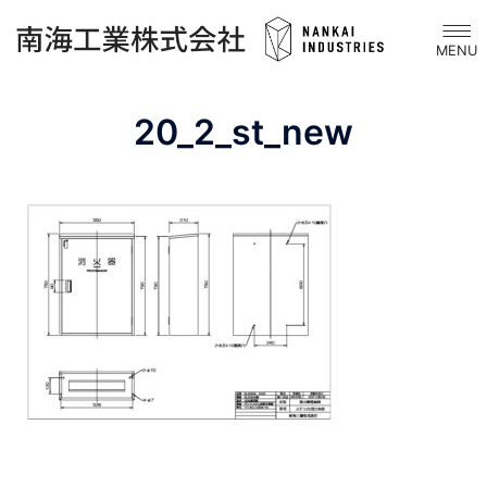
コ
ト
ン
グ
テ
ル
ン
メ
20_2_st_new
ツ
ニ
へ
ュ
ス
ー
キ
ッ
プ