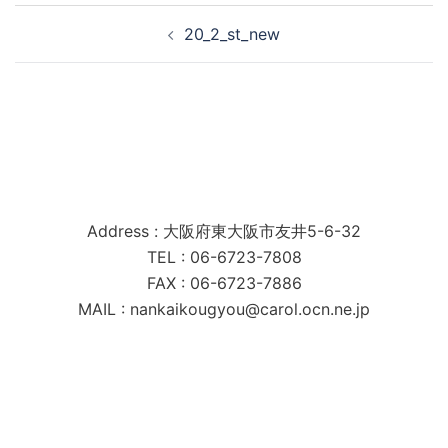
投
20_2_st_new
稿
ナ
ビ
ゲ
ー
シ
南海工業株式会社
ョ
Address : 大阪府東大阪市友井5-6-32
ン
TEL : 06-6723-7808
FAX : 06-6723-7886
MAIL : nankaikougyou@carol.ocn.ne.jp