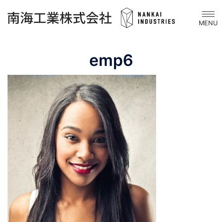
コ
ト
ン
グ
テ
ル
ン
メ
emp6
ツ
ニ
へ
ュ
ス
ー
キ
ッ
プ