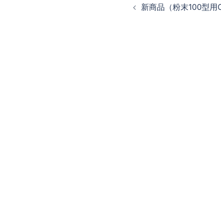
新商品（粉末100型用
稿
ナ
ビ
ゲ
ー
シ
ョ
ン