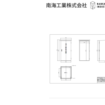
コ
ン
テ
ン
ツ
へ
ス
キ
ッ
プ
投